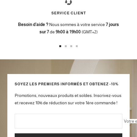
SERVICE CLIENT
Besoin d'aide ?
Nous sommes à votre service
7 jours
sur 7
de
9h00 à 19h00
(GMT+2)
Aller
Aller
Aller
Aller
au
au
au
au
slide
slide
slide
slide
1
2
3
4
SOYEZ LES PREMIERS INFORMÉS ET OBTENEZ -10%
Promotions, nouveaux produits et soldes. Inscrivez-vous
et recevez 10% de réduction sur votre 1ère commande !
Votre 