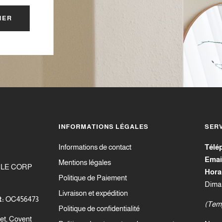
NER
INFORMATIONS LÉGALES
SERV
Informations de contact
Télé
Emai
Mentions légales
PLE CORP
Hora
Politique de Paiement
Diman
Livraison et expédition
t:
OC456473
(Temp
Politique de confidentialité
eet, Covent