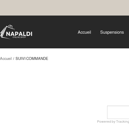
Passer
au
contenu
NAPALDI
Accueil
Suspensions
Accueil
SUIVI COMMANDE
Powered by Trackin